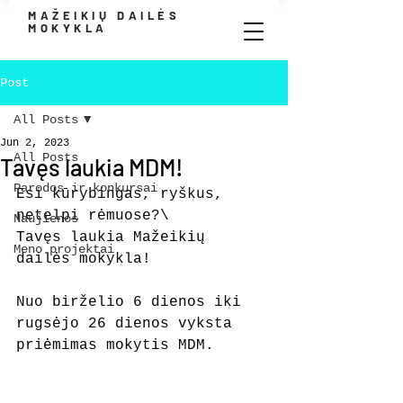
MAŽEIKIŲ DAILĖS
MOKYKLA
Post
All Posts
Jun 2, 2023
All Posts
Tavęs laukia MDM!
Parodos ir konkursai
Esi kūrybingas, ryškus, 
netelpi rėmuose?\
Naujienos
Tavęs laukia Mažeikių 
Meno projektai
dailės mokykla!
Nuo birželio 6 dienos iki 
rugsėjo 26 dienos vyksta 
priėmimas mokytis MDM.