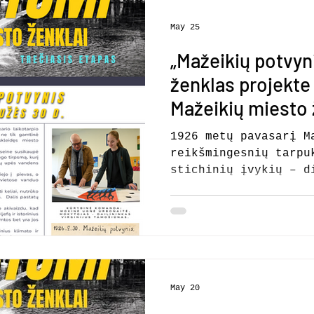
May 25
„Mažeikių potvyni
ženklas projekte
Mažeikių miesto 
1926 metų pavasarį M
reikšmingesnių tarpu
stichinių įvykių – d
potvynį. Šis reiškin
gamtinė katastrofa, 
socialinis bei urban
atskleidęs miesto pa
santykį su gamtine a
žiema buvo ilga ir s
Ventos upės baseine 
May 20
sniego kiekis. Pavas