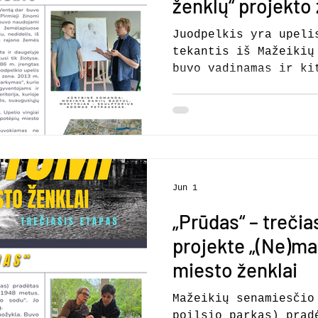
ženklų“ projekto
Juodpelkis yra upeli
tekantis iš Mažeikių miško į
buvo vadinamas ir ki
Dubupis, Duobupis, J
žinomi pavadinimai, 
yra „Vožkupis“ ir „O
naudojami 1858 m. Vi
dvaro žemėlapyje Vėl
vadinamas įvairiai: 
Juodpelkiu, žemupys 
Jun 1
nedidelis, iš Mažeik
„Prūdas“ – trečia
dešinysis intakas – 
rajono žemės naudoji
projekte „(Ne)ma
miesto ženklai
Mažeikių senamiesčio
poilsio parkas) prad