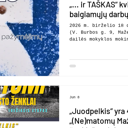
Liepos 22, 23, 28,
„... ir TAŠKAS“ 
baigiamųjų darb
2026 m. birželio 18 
(V. Burbos g. 9, Maž
dailės mokyklos moki
kūrybinių darbų pris
baigimo šventė. Prog
baigiamųjų kūrybinių
val. – Mokyklos baig
įteikimo šventė. Par
ir TAŠKAS 2026“ simb
kūrybinio etapo paba
patirčių įprasminimą
Jun 8
pradžių galimybę. Ta
jaunųjų menini
„Juodpelkis“ yra
„(Ne)matomų Maž