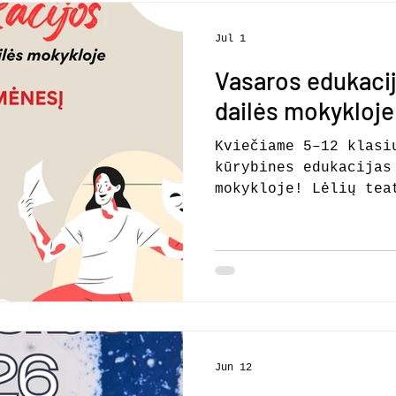
Jul 1
Vasaros edukaci
dailės mokykloje
Kviečiame 5–12 klasi
kūrybines edukacijas
mokykloje! Lėlių tea
dirbtuvės Liepos 8, 
dienomis 15:00-17:00
su lėlių teatro pasa
iš įvairių medžiagų,
charakterius, dekoru
pritaikyti jas vaidi
taps ne tik kūrybini
priemone pasakoti is
Jun 12
bei lavinti vaizduot