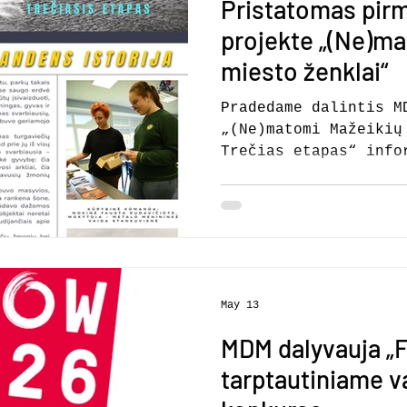
Pristatomas pirm
sukėlė intensyvų sni
sustiprino gausūs kr
projekte „(Ne)ma
miesto ženklai“
Pradedame dalintis M
„(Ne)matomi Mažeikių
Trečias etapas“ info
kūrybines komandas i
temas. Pirmasis kūri
senojo turgaus vande
Kviečiame visus maže
turima informacija, 
istoriniais faktais 
apie senąją Turgaus 
May 13
tiekimą joje. Ženklo
MDM dalyvauja „
Vaida Stankuvienė ir
Rudavičiūtė Projektą
tarptautiniame v