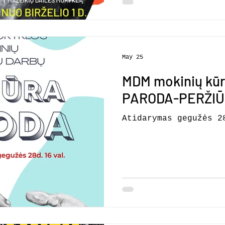
pas mus: DRAUGYSTĖS 
May 25
MDM mokinių kūr
PARODA-PERŽI
Atidarymas gegužės 2