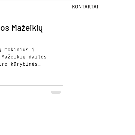
KONTAKTAI
jos Mažeikių
ų mokinius į
 Mažeikių dailės
tro kūrybinės
9, 14, 15, 16
 Mokiniai susipažins
uliu, kurs personažus
 mokysis formuoti jų
oti lėles ir
nimui. Sukurtos lėlės
ais darbais, bet ir
torijas, improvizuoti
ę. Lėlių kino studija