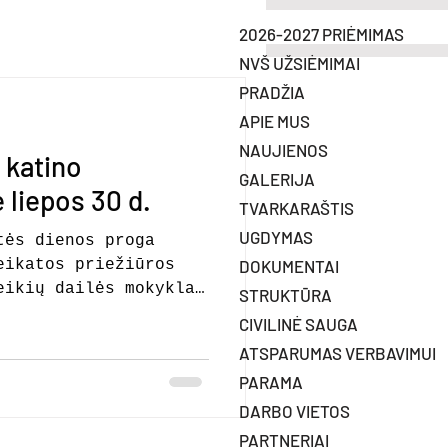
2026-2027 PRIĖMIMAS
NVŠ UŽSIĖMIMAI
PRADŽIA
APIE MUS
NAUJIENOS
 katino
GALERIJA
 liepos 30 d.
TVARKARAŠTIS
UGDYMAS
tės dienos proga
eikatos priežiūros
DOKUMENTAI
eikių dailės mokykla
STRUKTŪRA
žeikių katino
CIVILINĖ SAUGA
26 m. liepos 30 d.
ATSPARUMAS VERBAVIMUI
vieta: Prie Mažeikių
PARAMA
riežiūros centro,
eikiai. Kviečiame!
DARBO VIETOS
PARTNERIAI