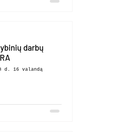
32, MAŽEIKIAI
ybinių darbų
ŪRA
8 d. 16 valandą