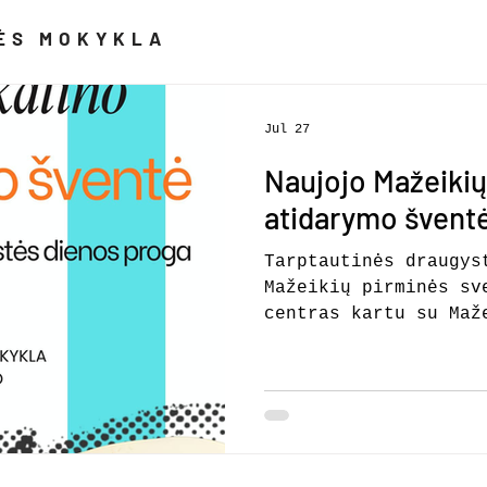
LĖS MOKYKLA
Jul 27
Naujojo Mažeikių
atidarymo šventė
Tarptautinės draugys
Mažeikių pirminės sv
centras kartu su Maž
kviečia į naujojo Ma
atidarymo šventę! 20
11.00 val. Renginio 
pirminės sveikatos p
Naftininkų g. 9, Maž