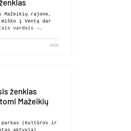
 ženklas
s Mažeikių rajone,
 Ventą dar
tais vardais –
uodpelkis. Pirmieji
susiję su šia upe,
žkupis“, kurie buvo
ekšnių valstybinio
esniuose žemėlapiuose
aukštupys –
– Duobupiu,
ių miško tekantis
sis ženklas
Ožkupiu (Mažeikių
mo že
tomi Mažeikių
 parkas (Kultūros ir
ėtas aktyviai