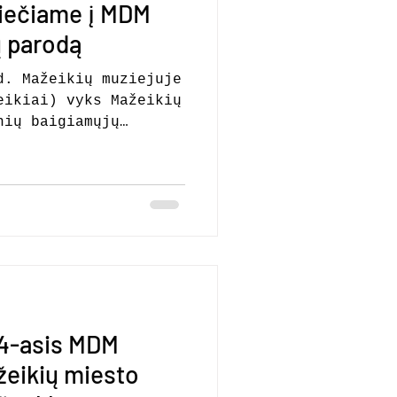
kviečiame į MDM
ų parodą
d. Mažeikių muziejuje
eikiai) vyks Mažeikių
nių baigiamųjų
tatymas ir Mokyklos
rama: 13.00 val. –
 darbų gynimas; 17.30
imo pažymėjimų
odos pavadinimas „...
olizuoja svarbaus
igą, sukauptų
 ir kartu žymi naujų
i akimirka, kai
 4-asis MDM
eikių miesto