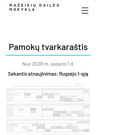
MAŽEIKIŲ DAILĖS
MOKYKLA
Pamokų tvarkaraštis
Nuo 2026 m. vasario 1 d.
Sekantis atnaujinimas: Rugsėjo 1-ąją