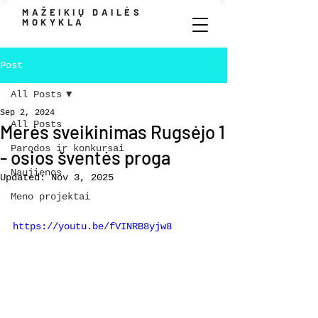
MAŽEIKIŲ DAILĖS
MOKYKLA
Post
All Posts
Sep 2, 2024
All Posts
Merės sveikinimas Rugsėjo 1
Parodos ir konkursai
- osios šventės proga
Naujienos
Updated:
Nov 3, 2025
Meno projektai
https://youtu.be/fVINRB8yjw8