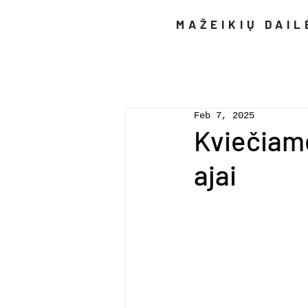
MAŽEIKIŲ DAI
All Posts
Parodos ir ko
Feb 7, 2025
Kviečiame
ajai