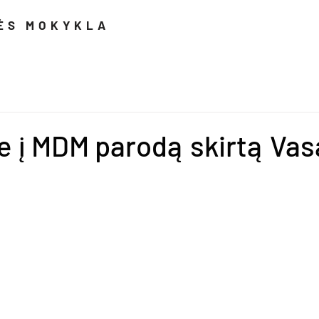
LĖS MOKYKLA
nkursai
Naujienos
Meno projektai
 į MDM parodą skirtą Vasa